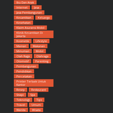
Ibu Dan Anak
Internet
Jasa
Jasa Pembangunan
Kecantikan
Keluarga
Kesehatan
Klaim Asuransi Mobil
Klinik Kecantikan Di
Jakarta
Kosmetik
Lifestyle
Mainan
Makanan
Minuman
Mobil
Olah Raga
Olahraga
Otomotif
Parenting
Pembangunan
Pendidikan
Percetakan
Printer Terbaik Untuk
Kantor
Resep
Restaurant
Snapi
Spa
Teknologi
Tips
Travel
Umum
Wanita
Wisata