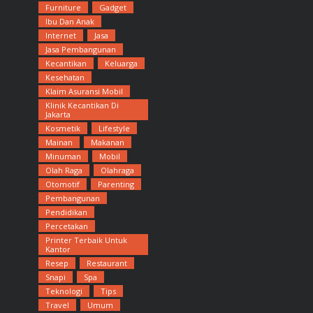
Furniture
Gadget
Ibu Dan Anak
Internet
Jasa
Jasa Pembangunan
Kecantikan
Keluarga
Kesehatan
Klaim Asuransi Mobil
Klinik Kecantikan Di
Jakarta
Kosmetik
Lifestyle
Mainan
Makanan
Minuman
Mobil
Olah Raga
Olahraga
Otomotif
Parenting
Pembangunan
Pendidikan
Percetakan
Printer Terbaik Untuk
Kantor
Resep
Restaurant
Snapi
Spa
Teknologi
Tips
Travel
Umum