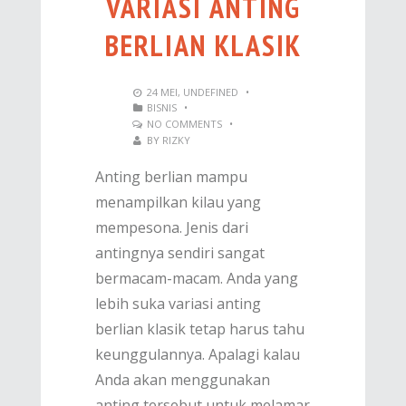
VARIASI ANTING
BERLIAN KLASIK
24
MEI
,
UNDEFINED
•
BISNIS
•
NO COMMENTS
•
BY
RIZKY
Anting berlian mampu
menampilkan kilau yang
mempesona. Jenis dari
antingnya sendiri sangat
bermacam-macam. Anda yang
lebih suka variasi anting
berlian klasik tetap harus tahu
keunggulannya. Apalagi kalau
Anda akan menggunakan
anting tersebut untuk melamar