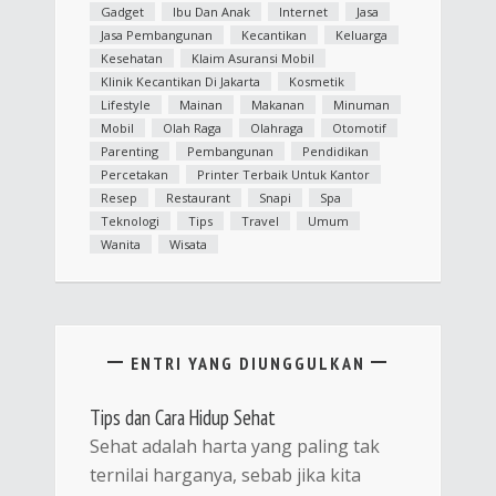
Gadget
Ibu Dan Anak
Internet
Jasa
Jasa Pembangunan
Kecantikan
Keluarga
Kesehatan
Klaim Asuransi Mobil
Klinik Kecantikan Di Jakarta
Kosmetik
Lifestyle
Mainan
Makanan
Minuman
Mobil
Olah Raga
Olahraga
Otomotif
Parenting
Pembangunan
Pendidikan
Percetakan
Printer Terbaik Untuk Kantor
Resep
Restaurant
Snapi
Spa
Teknologi
Tips
Travel
Umum
Wanita
Wisata
ENTRI YANG DIUNGGULKAN
Tips dan Cara Hidup Sehat
Sehat adalah harta yang paling tak
ternilai harganya, sebab jika kita