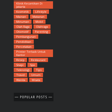
Klinik Kecantikan Di
Jakarta
Kosmetik
Lifestyle
Mainan
Makanan
Minuman
Mobil
Olah Raga
Olahraga
Otomotif
Parenting
Pembangunan
Pendidikan
Percetakan
Printer Terbaik Untuk
Kantor
Resep
Restaurant
Snapi
Spa
Teknologi
Tips
Travel
Umum
Wanita
Wisata
POPULAR POSTS