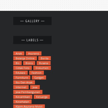
GALLERY
LABELS
Anak
Asuransi
Belanja Online
Berita
Bis
Bisnis
Busana
Cetak Foto
Dokumen
Edukasi
Fashion
Furniture
Gadget
Ibu Dan Anak
Internet
Jasa
Jasa Pembangunan
Kecantikan
Keluarga
Kesehatan
Klaim Asuransi Mobil