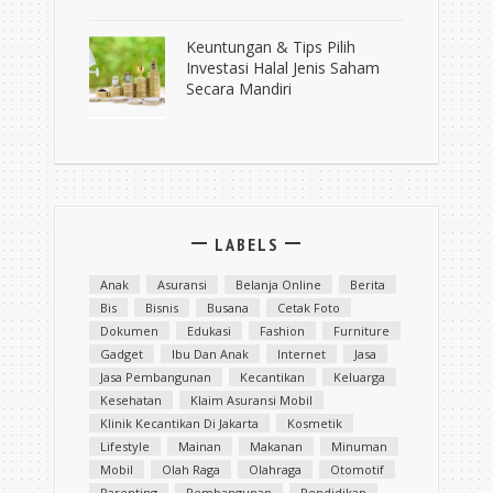
Keuntungan & Tips Pilih
Investasi Halal Jenis Saham
Secara Mandiri
LABELS
Anak
Asuransi
Belanja Online
Berita
Bis
Bisnis
Busana
Cetak Foto
Dokumen
Edukasi
Fashion
Furniture
Gadget
Ibu Dan Anak
Internet
Jasa
Jasa Pembangunan
Kecantikan
Keluarga
Kesehatan
Klaim Asuransi Mobil
Klinik Kecantikan Di Jakarta
Kosmetik
Lifestyle
Mainan
Makanan
Minuman
Mobil
Olah Raga
Olahraga
Otomotif
Parenting
Pembangunan
Pendidikan