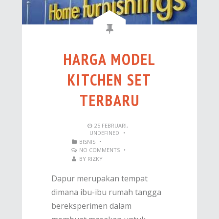
HARGA MODEL
KITCHEN SET
TERBARU
25
FEBRUARI
,
UNDEFINED
•
BISNIS
•
NO COMMENTS
•
BY
RIZKY
Dapur merupakan tempat
dimana ibu-ibu rumah tangga
bereksperimen dalam