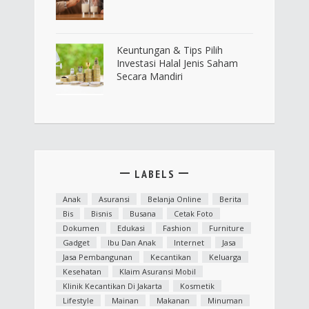
Keuntungan & Tips Pilih
Investasi Halal Jenis Saham
Secara Mandiri
LABELS
Anak
Asuransi
Belanja Online
Berita
Bis
Bisnis
Busana
Cetak Foto
Dokumen
Edukasi
Fashion
Furniture
Gadget
Ibu Dan Anak
Internet
Jasa
Jasa Pembangunan
Kecantikan
Keluarga
Kesehatan
Klaim Asuransi Mobil
Klinik Kecantikan Di Jakarta
Kosmetik
Lifestyle
Mainan
Makanan
Minuman