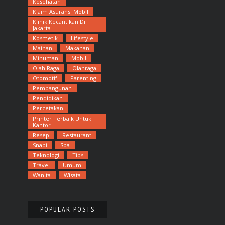
Kesehatan
Klaim Asuransi Mobil
Klinik Kecantikan Di
Jakarta
Kosmetik
Lifestyle
Mainan
Makanan
Minuman
Mobil
Olah Raga
Olahraga
Otomotif
Parenting
Pembangunan
Pendidikan
Percetakan
Printer Terbaik Untuk
Kantor
Resep
Restaurant
Snapi
Spa
Teknologi
Tips
Travel
Umum
Wanita
Wisata
POPULAR POSTS