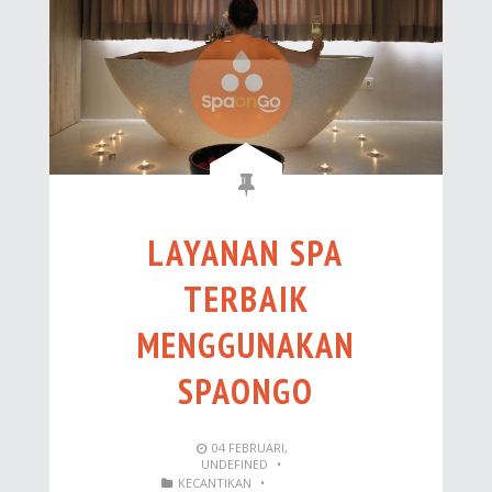
LAYANAN SPA
TERBAIK
MENGGUNAKAN
SPAONGO
04
FEBRUARI
,
UNDEFINED
•
KECANTIKAN
•