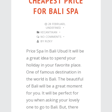
CHEAPEST PRICE
FOR BALI SPA
28
FEBRUARI
,
UNDEFINED
•
KECANTIKAN
•
NO COMMENTS
•
BY
RIZKY
Price Spa In Bali Ubud It will be
a great idea to spend your
holiday in your favorite place.
One of famous destination in
the world is Bali. The beautiful
of Bali will be a great moment
for you. It will be perfect for
you when asking your lovely
one to go to Bali. But, there