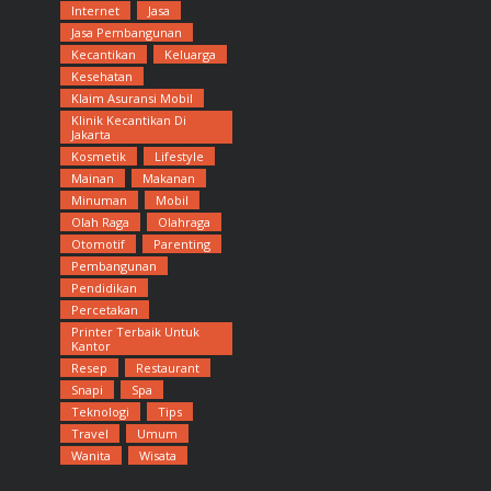
Internet
Jasa
Jasa Pembangunan
Kecantikan
Keluarga
Kesehatan
Klaim Asuransi Mobil
Klinik Kecantikan Di
Jakarta
Kosmetik
Lifestyle
Mainan
Makanan
Minuman
Mobil
Olah Raga
Olahraga
Otomotif
Parenting
Pembangunan
Pendidikan
Percetakan
Printer Terbaik Untuk
Kantor
Resep
Restaurant
Snapi
Spa
Teknologi
Tips
Travel
Umum
Wanita
Wisata