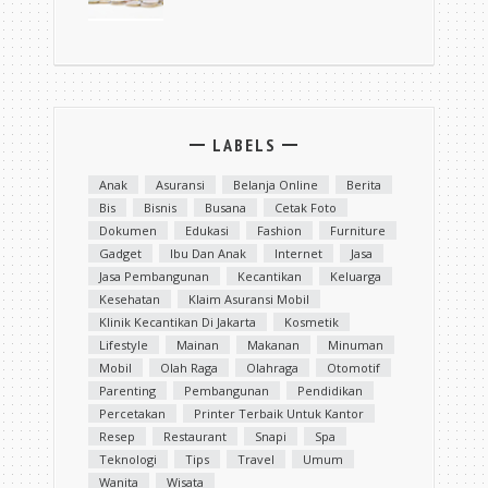
LABELS
Anak
Asuransi
Belanja Online
Berita
Bis
Bisnis
Busana
Cetak Foto
Dokumen
Edukasi
Fashion
Furniture
Gadget
Ibu Dan Anak
Internet
Jasa
Jasa Pembangunan
Kecantikan
Keluarga
Kesehatan
Klaim Asuransi Mobil
Klinik Kecantikan Di Jakarta
Kosmetik
Lifestyle
Mainan
Makanan
Minuman
Mobil
Olah Raga
Olahraga
Otomotif
Parenting
Pembangunan
Pendidikan
Percetakan
Printer Terbaik Untuk Kantor
Resep
Restaurant
Snapi
Spa
Teknologi
Tips
Travel
Umum
Wanita
Wisata