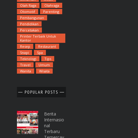
Olah Raga
Olahraga
Otomotif
Parenting
Pembangunan
Pendidikan
Percetakan
Printer Terbaik Untuk
Kantor
Resep
Restaurant
Snapi
Spa
Teknologi
Tips
Travel
Umum
Wanita
Wisata
POPULAR POSTS
Berita
Internasio
Nal
Terbaru
Terpercay