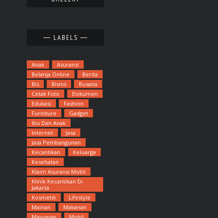
LABELS
Anak
Asuransi
Belanja Online
Berita
Bis
Bisnis
Busana
Cetak Foto
Dokumen
Edukasi
Fashion
Furniture
Gadget
Ibu Dan Anak
Internet
Jasa
Jasa Pembangunan
Kecantikan
Keluarga
Kesehatan
Klaim Asuransi Mobil
Klinik Kecantikan Di
Jakarta
Kosmetik
Lifestyle
Mainan
Makanan
Minuman
Mobil