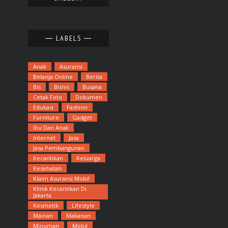
LABELS
Anak
Asuransi
Belanja Online
Berita
Bis
Bisnis
Busana
Cetak Foto
Dokumen
Edukasi
Fashion
Furniture
Gadget
Ibu Dan Anak
Internet
Jasa
Jasa Pembangunan
Kecantikan
Keluarga
Kesehatan
Klaim Asuransi Mobil
Klinik Kecantikan Di
Jakarta
Kosmetik
Lifestyle
Mainan
Makanan
Minuman
Mobil