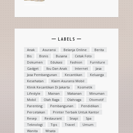
LABELS
Anak
Asuransi
Belanja Online
Berita
Bis
Bisnis
Busana
Cetak Foto
Dokumen
Edukasi
Fashion
Furniture
Gadget
Ibu Dan Anak
Internet
Jasa
Jasa Pembangunan
Kecantikan
Keluarga
Kesehatan
Klaim Asuransi Mobil
Klinik Kecantikan Di Jakarta
Kosmetik
Lifestyle
Mainan
Makanan
Minuman
Mobil
Olah Raga
Olahraga
Otomotif
Parenting
Pembangunan
Pendidikan
Percetakan
Printer Terbaik Untuk Kantor
Resep
Restaurant
Snapi
Spa
Teknologi
Tips
Travel
Umum
Wanita
Wisata