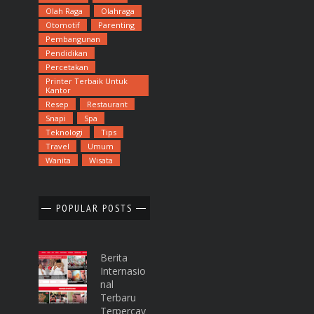
Olah Raga
Olahraga
Otomotif
Parenting
Pembangunan
Pendidikan
Percetakan
Printer Terbaik Untuk
Kantor
Resep
Restaurant
Snapi
Spa
Teknologi
Tips
Travel
Umum
Wanita
Wisata
POPULAR POSTS
Berita
Internasio
Nal
Terbaru
Terpercay