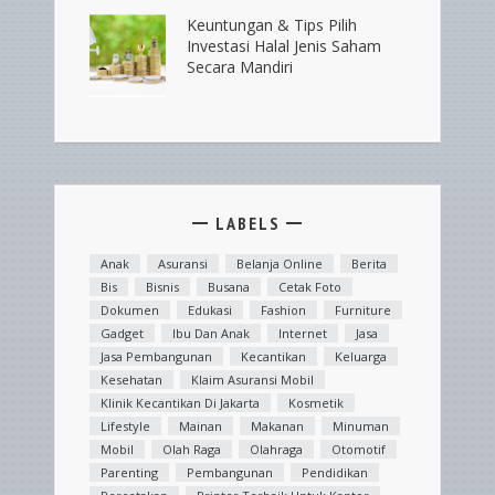
Keuntungan & Tips Pilih
Investasi Halal Jenis Saham
Secara Mandiri
LABELS
Anak
Asuransi
Belanja Online
Berita
Bis
Bisnis
Busana
Cetak Foto
Dokumen
Edukasi
Fashion
Furniture
Gadget
Ibu Dan Anak
Internet
Jasa
Jasa Pembangunan
Kecantikan
Keluarga
Kesehatan
Klaim Asuransi Mobil
Klinik Kecantikan Di Jakarta
Kosmetik
Lifestyle
Mainan
Makanan
Minuman
Mobil
Olah Raga
Olahraga
Otomotif
Parenting
Pembangunan
Pendidikan