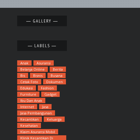
GALLERY
LABELS
Anak
Asuransi
Belanja Online
Berita
Bis
Bisnis
Busana
Cetak Foto
Dokumen
Edukasi
Fashion
Furniture
Gadget
Ibu Dan Anak
Internet
Jasa
Jasa Pembangunan
Kecantikan
Keluarga
Kesehatan
Klaim Asuransi Mobil
Klinik Kecantikan Di