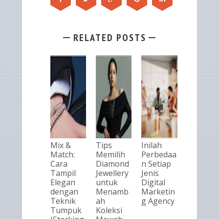
RELATED POSTS
Mix &
Tips
Inilah
Match:
Memilih
Perbedaa
Cara
Diamond
n Setiap
Tampil
Jewellery
Jenis
Elegan
untuk
Digital
dengan
Menamb
Marketin
Teknik
ah
g Agency
Tumpuk
Koleksi