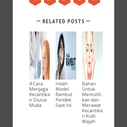
RELATED POSTS
4 Cara
Inilah
Bahan
Menjaga
Model
Untuk
Kecantika
Rambut
Memutih
n Diusia
Pendek
kan dan
Muda
Saat Ini
Merawat
Kecantika
n Kulit
Wajah