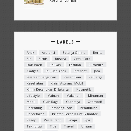
Secara Mandiri
LABELS
Anak
Asuransi
Belanja Online
Berita
Bis
Bisnis
Busana
Cetak Foto
Dokumen
Edukasi
Fashion
Furniture
Gadget
Ibu Dan Anak
Internet
Jasa
Jasa Pembangunan
Kecantikan
Keluarga
Kesehatan
Klaim Asuransi Mobil
Klinik Kecantikan Di Jakarta
Kosmetik
Lifestyle
Mainan
Makanan
Minuman
Mobil
Olah Raga
Olahraga
Otomotif
Parenting
Pembangunan
Pendidikan
Percetakan
Printer Terbaik Untuk Kantor
Resep
Restaurant
Snapi
Spa
Teknologi
Tips
Travel
Umum