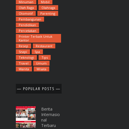
Minuman
Mobil
Olah Raga
Olahraga
Otomotif
Parenting
Pembangunan
Pendidikan
Percetakan
Printer Terbaik Untuk
Kantor
Resep
Restaurant
Snapi
Spa
Teknologi
Tips
Travel
Umum
Wanita
Wisata
POPULAR POSTS
Berita
Internasio
Nal
Terbaru