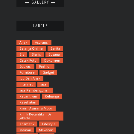
GALLERY
LABELS
Anak
Asuransi
Belanja Online
Berita
Bis
Bisnis
Busana
Cetak Foto
Dokumen
Edukasi
Fashion
Furniture
Gadget
Ibu Dan Anak
Internet
Jasa
Jasa Pembangunan
Kecantikan
Keluarga
Kesehatan
Klaim Asuransi Mobil
Klinik Kecantikan Di
Jakarta
Kosmetik
Lifestyle
Mainan
Makanan