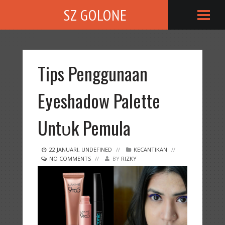
SZ GOLONE
Tips Penggunaan
Eyeshadow Palette
Untυk Pemula
22
JANUARI
,
UNDEFINED
//
KECANTIKAN
//
NO COMMENTS
//
BY
RIZKY